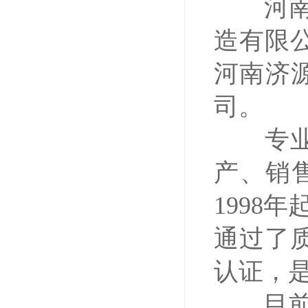
河南国
造有限公
河南济
司。
专业从
产、销
1998
通过了
认证，
目前公