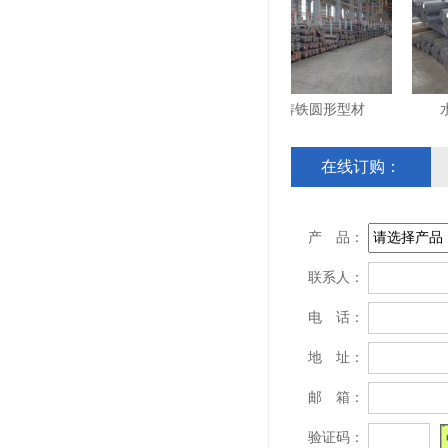
水平连铸铸铁圆形型材
水
在线订购：
产 品：
联系人：
型材计算表参考
去缺
电 话：
地 址：
邮 箱：
验证码：