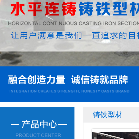
<
铸铁型材