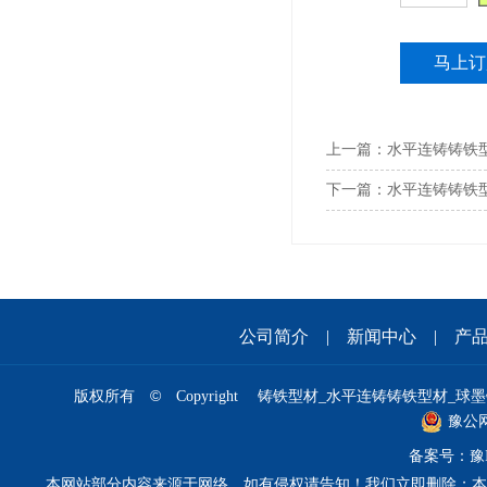
上一篇：
水平连铸铸铁
下一篇：
水平连铸铸铁
公司简介
|
新闻中心
|
产
©
版权所有
Copyright 铸铁型材_水平连铸铸铁型材_球墨铸
豫公网安
备案号：
豫
本网站部分内容来源于网络，如有侵权请告知！我们立即删除；本