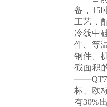
备，1
工艺，
冷线中
件、等温
钢件、机
截面积的
——QT
标、欧
有30