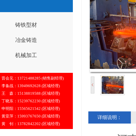
铸铁型材
冶金铸造
机械加工
晋会见：13721488285 (销售副经理)
李备战：13949692628 (区域经理)
王 森：15138819588 (区域经理)
丁晓东：15239762230 (区域经理)
申明阳：15565621542 (区域经理)
黄亚萍：15993767650 (区域经理)
详细说明：
黄 钊：13782842202 (区域经理)