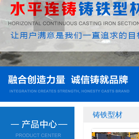
<
铸铁型材