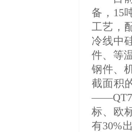
备，1
工艺，
冷线中
件、等温
钢件、机
截面积的
——QT
标、欧
有30