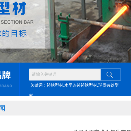
关键词：铸铁型材,水平连铸铸铁型材,球墨铸铁型
材
闻