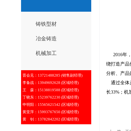
铸铁型材
冶金铸造
机械加工
201
绕打造产品
分析、产品
晋会见：13721488285 (销售副经理)
通过全体员
李备战：13949692628 (区域经理)
王 森：15138819588 (区域经理)
长33%；
丁晓东：15239762230 (区域经理)
申明阳：15565621542 (区域经理)
黄亚萍：15993767650 (区域经理)
黄 钊：13782842202 (区域经理)