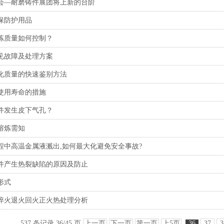
会—耐磨铸件展团将上新的台阶
保防护用品
炼质量如何控制？
见故障及处理方案
化质量的快速鉴别方法
使用寿命的措施
件发生皮下气孔？
熔炼需知
程中高温金属液溅出,如何最大化避免安全事故?
件产生热裂缺陷的原因及防止
形式
淬火退火回火正火热处理分析
537 条记录 36/45 页
上一页
下一页
第一页
上5页
36
37
3