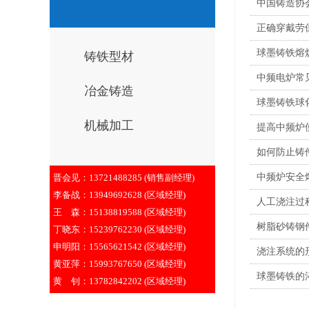
中国铸造协
正确穿戴劳
球墨铸铁熔
铸铁型材
中频电炉常
冶金铸造
球墨铸铁球
机械加工
提高中频炉
如何防止铸
中频炉安全
晋会见：13721488285 (销售副经理)
李备战：13949692628 (区域经理)
人工浇注过
王 森：15138819588 (区域经理)
树脂砂铸钢
丁晓东：15239762230 (区域经理)
申明阳：15565621542 (区域经理)
浇注系统的
黄亚萍：15993767650 (区域经理)
球墨铸铁的
黄 钊：13782842202 (区域经理)