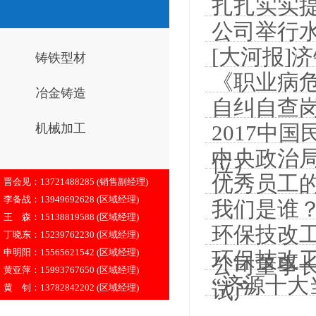
扎扎实实
公司举行
[大河报]
铸铁型材
《职业病危
冶金铸造
自纠自查
2017中
机械加工
中央政治局
位）
优秀员工
晋会见：13721488285 (销售副经理)
李备战：13949692628 (区域经理)
我们是谁
王 森：15138819588 (区域经理)
环保技改工
丁晓东：15239762230 (区域经理)
申明阳：15565621542 (区域经理)
环保技改
公司董事
黄亚萍：15993767650 (区域经理)
“济源十大
试产
黄 钊：13782842202 (区域经理)