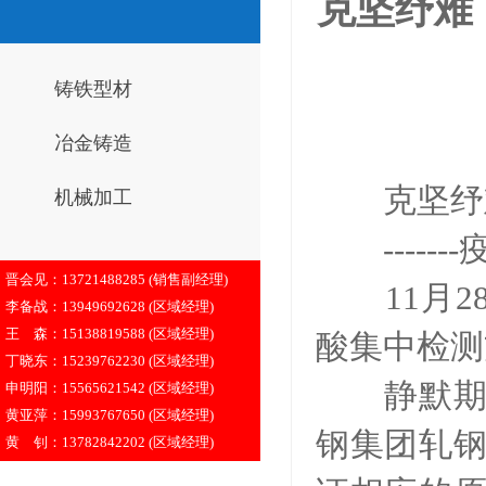
克坚纾难，
铸铁型材
冶金铸造
克坚纾难
机械加工
-----
晋会见：13721488285 (销售副经理)
11月28
李备战：13949692628 (区域经理)
王 森：15138819588 (区域经理)
酸集中检测
丁晓东：15239762230 (区域经理)
静默期间
申明阳：15565621542 (区域经理)
黄亚萍：15993767650 (区域经理)
钢集团轧
黄 钊：13782842202 (区域经理)