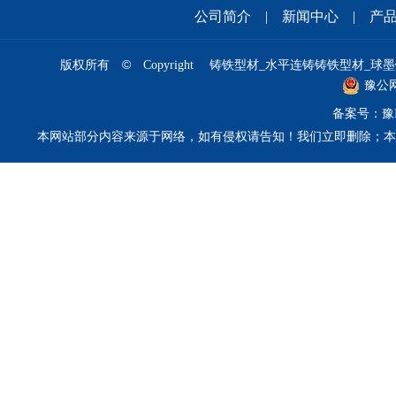
公司简介
|
新闻中心
|
产
©
版权所有
Copyright 铸铁型材_水平连铸铸铁型材_球墨铸
豫公网安
备案号：
豫
本网站部分内容来源于网络，如有侵权请告知！我们立即删除；本