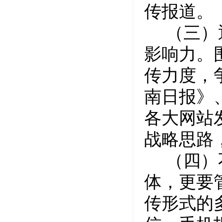
传报道。
（三）逐
影响力。
传力度，
南日报》
各大网站
战略思路
（四）不
体，更要
传形式的