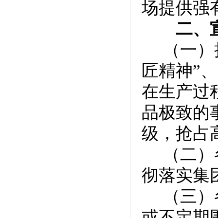
场提供强
二、
（一）持续
匠精神”、
在生产过
品极致的
级，抢占
（二）各
彻落实集
（三）各
或不定期