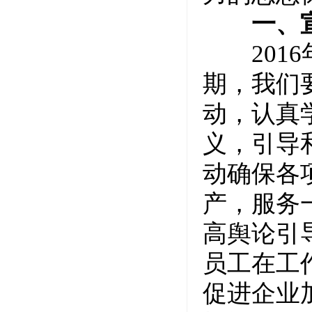
一、
2016
期，我们要
动，认真学
义，引导
动确保各
产，服务
高舆论引
员工在工
促进企业