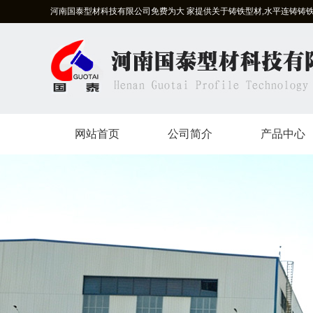
河南国泰型材科技有限公司免费为大 家提供关于铸铁型材,水平连铸铸
网站首页
公司简介
产品中心