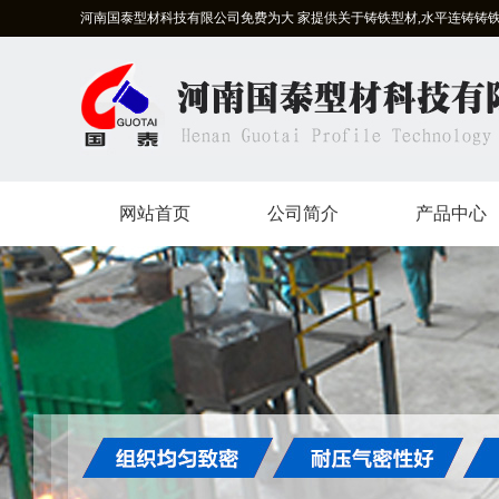
河南国泰型材科技有限公司免费为大 家提供关于铸铁型材,水平连铸铸
网站首页
公司简介
产品中心