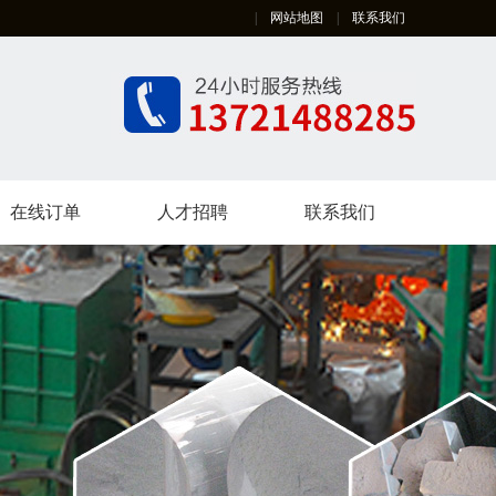
|
网站地图
|
联系我们
在线订单
人才招聘
联系我们