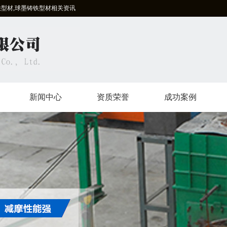
铁型材,球墨铸铁型材相关资讯
新闻中心
资质荣誉
成功案例