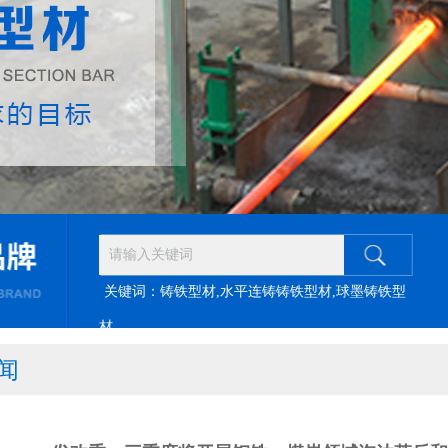
关键词：铸铁型材,水平连铸铸铁型材,球墨铸铁型
材
闻