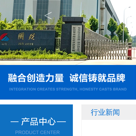
<
行业新闻